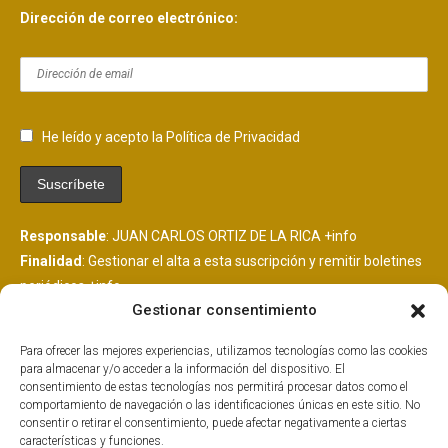
Dirección de correo electrónico:
He leído y acepto la Política de Privacidad
Responsable
: JUAN CARLOS ORTIZ DE LA RICA
+info
Finalidad
: Gestionar el alta a esta suscripción y remitir boletines
periódicos
+info
Gestionar consentimiento
Legitimación
: Consentimiento del interesado
+info
Destinatarios
: Se comunicarán datos a MailChimp, plataforma
Para ofrecer las mejores experiencias, utilizamos tecnologías como las cookies
de envío de boletines alojada en EEUU y suscrita al EU
para almacenar y/o acceder a la información del dispositivo. El
PrivacyShield.
+info
consentimiento de estas tecnologías nos permitirá procesar datos como el
comportamiento de navegación o las identificaciones únicas en este sitio. No
Derechos
: Tiene derechos que puedes ejercer como explicamos
consentir o retirar el consentimiento, puede afectar negativamente a ciertas
aquí.
+info
características y funciones.