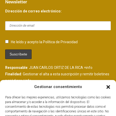
Newsletter
Dirección de correo electrónico:
He leído y acepto la Política de Privacidad
Responsable
: JUAN CARLOS ORTIZ DE LA RICA
+info
Finalidad
: Gestionar el alta a esta suscripción y remitir boletines
periódicos
+info
Gestionar consentimiento
Legitimación
: Consentimiento del interesado
+info
Destinatarios
: Se comunicarán datos a MailChimp, plataforma
Para ofrecer las mejores experiencias, utilizamos tecnologías como las cookies
de envío de boletines alojada en EEUU y suscrita al EU
para almacenar y/o acceder a la información del dispositivo. El
PrivacyShield.
+info
consentimiento de estas tecnologías nos permitirá procesar datos como el
comportamiento de navegación o las identificaciones únicas en este sitio. No
Derechos
: Tiene derechos que puedes ejercer como explicamos