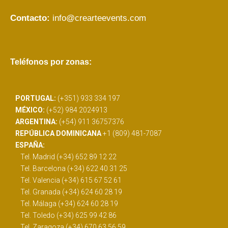
Contacto:
info@crearteevents.com
Teléfonos por zonas:
PORTUGAL:
(+351) 933 334 197
MÉXICO:
(+52) 984 2024913
ARGENTINA:
(+54) 911 36757376
REPÚBLICA DOMINICANA
+1 (809) 481-7087
ESPAÑA:
Tel. Madrid (+34) 652 89 12 22
Tel. Barcelona (+34) 622 40 31 25
Tel. Valencia (+34) 615 67 52 61
Tel. Granada (+34) 624 60 28 19
Tel. Málaga (+34) 624 60 28 19
Tel. Toledo (+34) 625 99 42 86
Tel. Zaragoza (+34) 670 63 56 59