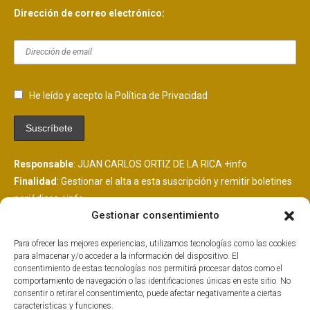
Dirección de correo electrónico:
He leído y acepto la Política de Privacidad
Responsable
: JUAN CARLOS ORTIZ DE LA RICA
+info
Finalidad
: Gestionar el alta a esta suscripción y remitir boletines
periódicos
+info
Gestionar consentimiento
Legitimación
: Consentimiento del interesado
+info
Destinatarios
: Se comunicarán datos a MailChimp, plataforma
Para ofrecer las mejores experiencias, utilizamos tecnologías como las cookies
de envío de boletines alojada en EEUU y suscrita al EU
para almacenar y/o acceder a la información del dispositivo. El
PrivacyShield.
+info
consentimiento de estas tecnologías nos permitirá procesar datos como el
comportamiento de navegación o las identificaciones únicas en este sitio. No
Derechos
: Tiene derechos que puedes ejercer como explicamos
consentir o retirar el consentimiento, puede afectar negativamente a ciertas
aquí.
+info
características y funciones.