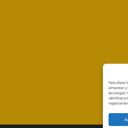
Para ofrecer 
almacenar y/
tecnologías 
identificacio
negativamente
A