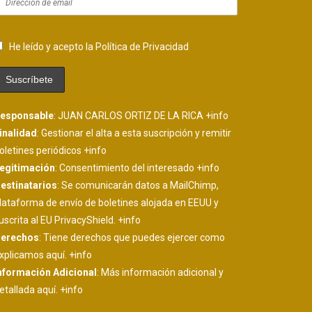
He leído y acepto la Política de Privacidad
esponsable
: JUAN CARLOS ORTIZ DE LA RICA
+info
inalidad
: Gestionar el alta a esta suscripción y remitir
oletines periódicos
+info
egitimación
: Consentimiento del interesado
+info
estinatarios
: Se comunicarán datos a MailChimp,
lataforma de envío de boletines alojada en EEUU y
uscrita al EU PrivacyShield.
+info
erechos
: Tiene derechos que puedes ejercer como
xplicamos aquí.
+info
nformación Adicional
: Más información adicional y
etallada aquí.
+info