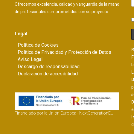
Ofrecemos excelencia, calidad y vanguardia de la mano
de profesionales comprometidos con su proyecto.
Legal
Política de Cookies
R
Política de Privacidad y Protección de Datos
F
Aviso Legal
b
Descargo de responsabilidad
L
Declaración de accesibilidad
D
p
s
D
e
Financiado por la Unión Europea - NextGenerationEU
I
d