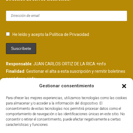
He leído y acepto la Política de Privacidad
Responsable
: JUAN CARLOS ORTIZ DE LA RICA
+info
Finalidad
: Gestionar el alta a esta suscripción y remitir boletines
periódicos
+info
Gestionar consentimiento
Legitimación
: Consentimiento del interesado
+info
Destinatarios
: Se comunicarán datos a MailChimp, plataforma
Para ofrecer las mejores experiencias, utilizamos tecnologías como las cookies
de envío de boletines alojada en EEUU y suscrita al EU
para almacenar y/o acceder a la información del dispositivo. El
PrivacyShield.
+info
consentimiento de estas tecnologías nos permitirá procesar datos como el
comportamiento de navegación o las identificaciones únicas en este sitio. No
Derechos
: Tiene derechos que puedes ejercer como explicamos
consentir o retirar el consentimiento, puede afectar negativamente a ciertas
aquí.
+info
características y funciones.
Información Adicional
: Más información adicional y detallada