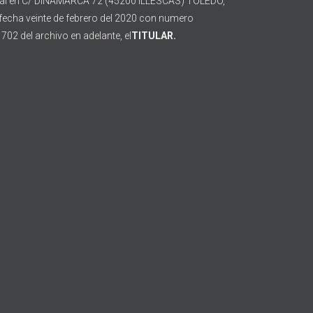
ial en C/ DINAMARCA 72 (45200 ILLESCAS) TOLEDO,
 a fecha veinte de febrero del 2020 con numero
702 del archivo en adelante, el
TITULAR.