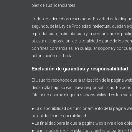
bien de sus licenciantes.
Todos los derechos reservados. En virtud de lo dispues
segundo, de la Ley de Propiedad Intelectual, quedan e
reproducción, la distribución y la comunicación públi
puesta a disposición, de la totalidad o parte de los co
con fines comerciales, en cualquier soporte y por cual
autorización del Titular.
Exclusión de garantías y responsabilidad
El Usuario reconoce que la utilización de la página we
desarrolla bajo su exclusiva responsabilidad. En concr
Titular no asume ninguna responsabilidad en los sigu
● La disponibilidad del funcionamiento de la página we
su calidad o interoperabilidad.
● La finalidad para la que la página web sirva a los obj
● La infracción de la legislación vigente por parte del 