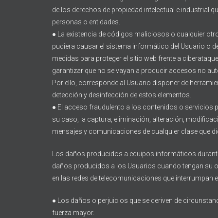
de los derechos de propiedad intelectual e industrial qu
personas o entidades.
● La existencia de códigos maliciosos o cualquier ot
pudiera causar el sistema informático del Usuario o d
medidas para proteger el sitio web frente a ciberataqu
garantizar que no se vayan a producir accesos no auto
Por ello, corresponde al Usuario disponer de herrami
detección y desinfección de estos elementos.
● El acceso fraudulento a los contenidos o servicios 
su caso, la captura, eliminación, alteración, modifica
mensajes y comunicaciones de cualquier clase que dic
Los daños producidos a equipos informáticos durante 
daños producidos a los Usuarios cuando tengan su o
en las redes de telecomunicaciones que interrumpan el
● Los daños o perjuicios que se deriven de circunstan
fuerza mayor.