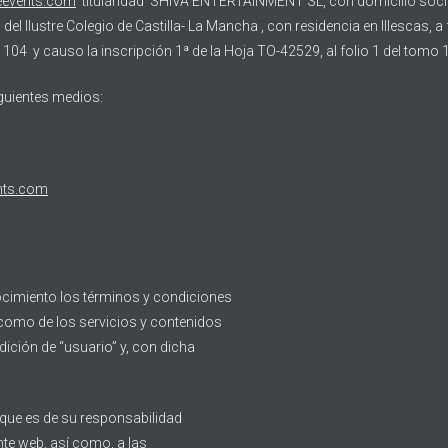
teevents.com
titularidad SHIVA ENTERTAINMENT SL, con domicilio soc
 del Ilustre Colegio de Castilla- La Mancha , con residencia en Illescas,
104 y causo la inscripción 1ª de la Hoja TO-42529, al folio 1 del tomo 1
iguientes medios:
nts.com
cimiento los términos y condiciones
sí como de los servicios y contenidos
ición de “usuario” y, con dicha
 que es de su responsabilidad
nte web, así como, a las