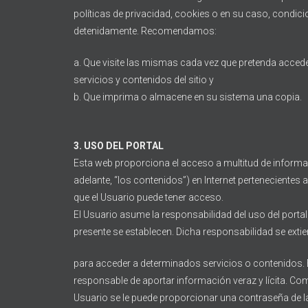
políticas de privacidad, cookies o en su caso, condicio
detenidamente. Recomendamos:
a. Que visite las mismas cada vez que pretenda acceder
servicios y contenidos del sitio y
b. Que imprima o almacene en su sistema una copia.
3. USO DEL PORTAL
Esta web proporciona el acceso a multitud de informa
adelante, “los contenidos”) en Internet pertenecientes a 
que el Usuario puede tener acceso.
El Usuario asume la responsabilidad del uso del portal
presente se establecen. Dicha responsabilidad se extie
para acceder a determinados servicios o contenidos. E
responsable de aportar información veraz y lícita. Co
Usuario se le puede proporcionar una contraseña de 