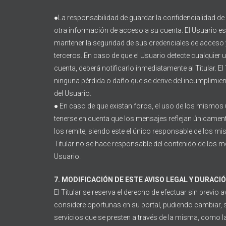
●La responsabilidad de guardar la confidencialidad de
otra información de acceso a su cuenta. El Usuario es
mantener la seguridad de sus credenciales de acceso 
terceros. En caso de que el Usuario detecte cualquier
cuenta, deberá notificarlo inmediatamente al Titular. E
ninguna pérdida o daño que se derive del incumplimien
del Usuario.
● En caso de que existan foros, el uso de los mismos
tenerse en cuenta que los mensajes reflejan únicament
los remite, siendo este el único responsable de los m
Titular no se hace responsable del contenido de los m
Usuario.
7. MODIFICACIÓN DE ESTE AVISO LEGAL Y DURACI
El Titular se reserva el derecho de efectuar sin previo
considere oportunas en su portal, pudiendo cambiar, 
servicios que se presten a través de la misma, como 