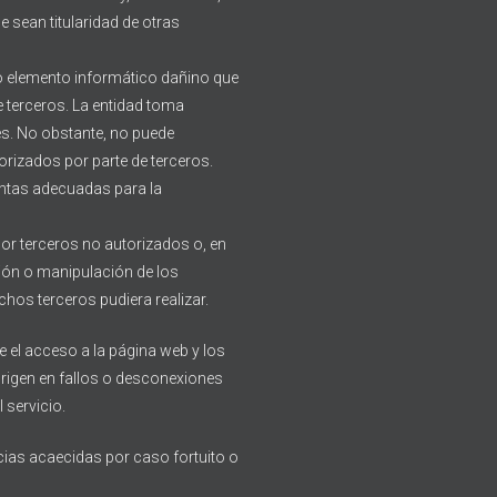
e sean titularidad de otras
ro elemento informático dañino que
e terceros. La entidad toma
es. No obstante, no puede
rizados por parte de terceros.
entas adecuadas para la
por terceros no autorizados o, en
ción o manipulación de los
hos terceros pudiera realizar.
el acceso a la página web y los
rigen en fallos o desconexiones
 servicio.
cias acaecidas por caso fortuito o