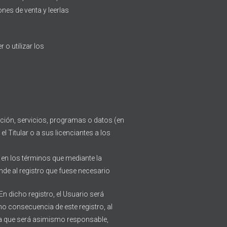
nes de venta y leerlas
 o utilizar los
ción, servicios, programas o datos (en
el Titular o a sus licenciantes a los
 en los términos que mediante la
nde al registro que fuese necesario
n dicho registro, el Usuario será
mo consecuencia de este registro, al
la que será asimismo responsable,