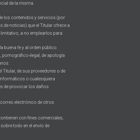
cial de la misma.
 los contenidos y servicios (por
 de noticias) que el Titular ofrece a
 limitativo, a no emplearlos para:
 la buena fe y al orden público.
 pornográfico-ilegal, de apología
anos.
l Titular, de sus proveedores o de
s informáticos o cualesquiera
es de provocar los daños
e correo electrónico de otros
e contienen con fines comerciales,
 sobre todo en el envío de