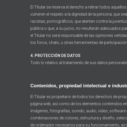
El Titular se reserva el derecho a retirar todos aquel
vulneren el respeto a la dignidad de la persona, que s
racistas, pornográficos, que atenten contra la juventud 
pública o que, a su juicio, no resultarán adecuados pa
el Titular no será responsable de las opiniones vertida
los foros, chats, u otras herramientas de participación
4. PROTECCIÓN DE DATOS
Todo lo relativo al tratamiento de sus datos personal
Contenidos, propiedad intelectual e industr
El Titular es propietario de todos los derechos de propi
página web, así como de los elementos contenidos en l
imágenes, fotografías, sonido, audio, vídeo, software
combinaciones de colores, estructura y diseño, sele
de ordenador necesarios para su funcionamiento, acceso