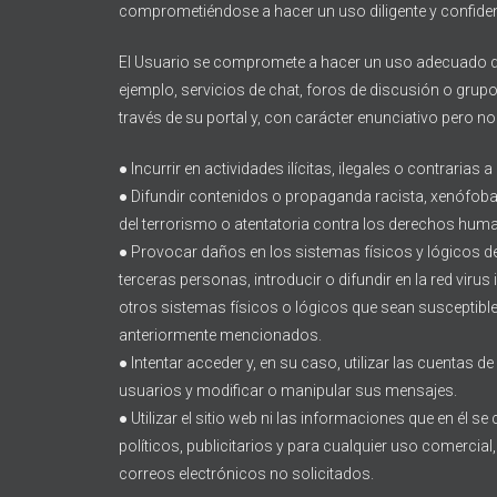
comprometiéndose a hacer un uso diligente y confiden
El Usuario se compromete a hacer un uso adecuado de
ejemplo, servicios de chat, foros de discusión o grupos
través de su portal y, con carácter enunciativo pero no
● Incurrir en actividades ilícitas, ilegales o contrarias a
● Difundir contenidos o propaganda racista, xenófoba,
del terrorismo o atentatoria contra los derechos hum
● Provocar daños en los sistemas físicos y lógicos de
terceras personas, introducir o difundir en la red viru
otros sistemas físicos o lógicos que sean susceptibl
anteriormente mencionados.
● Intentar acceder y, en su caso, utilizar las cuentas d
usuarios y modificar o manipular sus mensajes.
● Utilizar el sitio web ni las informaciones que en él s
políticos, publicitarios y para cualquier uso comercial,
correos electrónicos no solicitados.