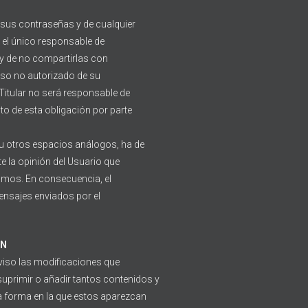
 sus contraseñas y de cualquier
 el único responsable de
y de no compartirlas con
 uso no autorizado de su
l Titular no será responsable de
to de esta obligación por parte
 u otros espacios análogos, ha de
e la opinión del Usuario que
ismos. En consecuencia, el
ensajes enviados por el
ÓN
 aviso las modificaciones que
suprimir o añadir tantos contenidos y
la forma en la que estos aparezcan