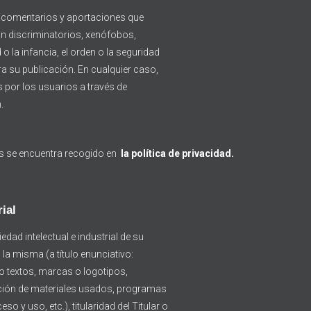
los comentarios y aportaciones que
ean discriminatorios, xenófobos,
o la infancia, el orden o la seguridad
ra su publicación. En cualquier caso,
s por los usuarios a través de
.
es se encuentra recogido en
la política de privacidad.
ial
edad intelectual e industrial de su
a misma (a título enunciativo:
 o textos, marcas o logotipos,
cción de materiales usados, programas
 y uso, etc.), titularidad del Titular o