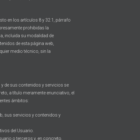
to en los artículos 8 y 32.1, párrafo
xpresamente prohibidas la
ca, incluida su modalidad de
ntenidos de esta página web,
quier medio técnico, sin la
b y de sus contenidos y servicios se
eto, a título meramente enunciativo, el
ientes ámbitos:
b, sus servicios y contenidos y
etivos del Usuario.
Usuario o terceros y, en concreto,