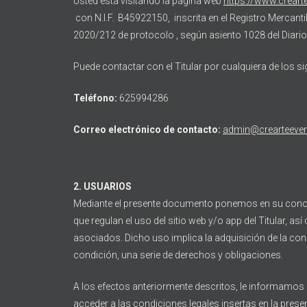
Usted está visitando la página web
https://www.crear
con N.I.F. B45922150, inscrita en el Registro Mercantil
2020/212 de protocolo , según asiento 1028 del Diario 
Puede contactar con el Titular por cualquiera de los s
Teléfono:
625994286
Correo electrónico de contacto:
admin@crearteeve
2. USUARIOS
Mediante el presente documento ponemos en su cono
que regulan el uso del sitio web y/o app del Titular, a
asociados. Dicho uso implica la adquisición de la cond
condición, una serie de derechos y obligaciones.
A los efectos anteriormente descritos, le informamos
acceder a las condiciones legales insertas en la prese