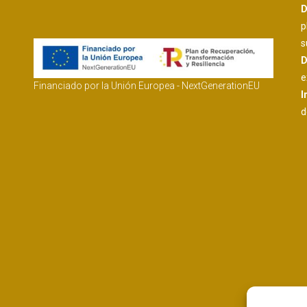
D
p
s
D
e
Financiado por la Unión Europea - NextGenerationEU
I
d