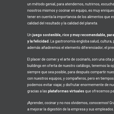
un método genial, para atendernos, nutrirnos, escuch
nosotros mismos y cocinar en equipo, es muy enrique
tener en cuenta la importancia de los alimentos que
calidad del resultado y la calidad del planeta.
Un
juego sostenible, rico y muy recomendable,
para
y la felicidad.
La gastronomía engloba salud, cultura, p
además añadiremos el elemento diferenciador; el premi
El placer de comer y el arte de cocinarlo, son una cit
buildings en oferta de nuestro catálogo, tenemos la o
siempre que sea posible, para después compartir nues
con nuestros equipos, y compañeros, pero en tiempos d
podemos evitar viajar, y disfrutar enormemente de nue
gracias a las
plataformas virtuales
que ofrecemos par
¡Aprender, cocinar y no nos olvidemos, conocernos! Gr
a mejorar la digestión de la empresa y sus empleados.