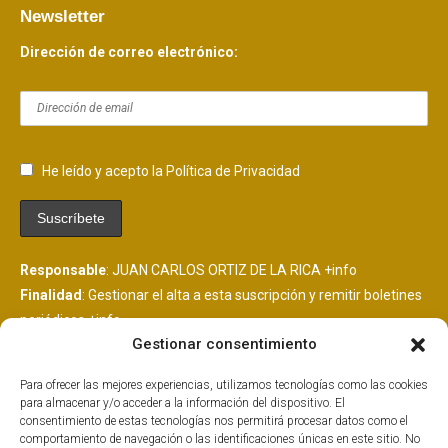
Newsletter
Dirección de correo electrónico:
He leído y acepto la Política de Privacidad
Responsable
: JUAN CARLOS ORTIZ DE LA RICA
+info
Finalidad
: Gestionar el alta a esta suscripción y remitir boletines
periódicos
+info
Gestionar consentimiento
Legitimación
: Consentimiento del interesado
+info
Destinatarios
: Se comunicarán datos a MailChimp, plataforma
Para ofrecer las mejores experiencias, utilizamos tecnologías como las cookies
de envío de boletines alojada en EEUU y suscrita al EU
para almacenar y/o acceder a la información del dispositivo. El
PrivacyShield.
+info
consentimiento de estas tecnologías nos permitirá procesar datos como el
comportamiento de navegación o las identificaciones únicas en este sitio. No
Derechos
: Tiene derechos que puedes ejercer como explicamos