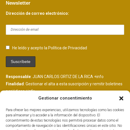
Newsletter
Dirección de correo electrónico:
He leído y acepto la Política de Privacidad
Responsable
: JUAN CARLOS ORTIZ DE LA RICA
+info
Finalidad
: Gestionar el alta a esta suscripción y remitir boletines
periódicos
+info
Gestionar consentimiento
Legitimación
: Consentimiento del interesado
+info
Destinatarios
: Se comunicarán datos a MailChimp, plataforma
Para ofrecer las mejores experiencias, utilizamos tecnologías como las cookies
de envío de boletines alojada en EEUU y suscrita al EU
para almacenar y/o acceder a la información del dispositivo. El
PrivacyShield.
+info
consentimiento de estas tecnologías nos permitirá procesar datos como el
comportamiento de navegación o las identificaciones únicas en este sitio. No
Derechos
: Tiene derechos que puedes ejercer como explicamos