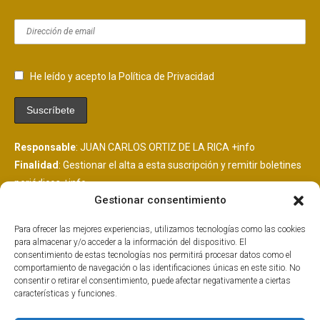
He leído y acepto la Política de Privacidad
Responsable
: JUAN CARLOS ORTIZ DE LA RICA
+info
Finalidad
: Gestionar el alta a esta suscripción y remitir boletines
periódicos
+info
Gestionar consentimiento
Legitimación
: Consentimiento del interesado
+info
Destinatarios
: Se comunicarán datos a MailChimp, plataforma
Para ofrecer las mejores experiencias, utilizamos tecnologías como las cookies
de envío de boletines alojada en EEUU y suscrita al EU
para almacenar y/o acceder a la información del dispositivo. El
PrivacyShield.
+info
consentimiento de estas tecnologías nos permitirá procesar datos como el
comportamiento de navegación o las identificaciones únicas en este sitio. No
Derechos
: Tiene derechos que puedes ejercer como explicamos
consentir o retirar el consentimiento, puede afectar negativamente a ciertas
aquí.
+info
características y funciones.
Información Adicional
: Más información adicional y detallada