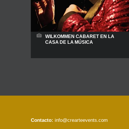
WILKOMMEN CABARET EN LA
CASA DE LA MÚSICA
Humor y amor que aquí no peca nadie… En la
casa de la música tuvimos un buen rato con los
mejores artistas de Crearte Events Cabaret. Y de
un elenco descarado, sale un público…
¡Satisfecho! (Que no satis-facha...) aquí no
hablamos de política, pero nos reímos de ella, de
ella, de la ciencia y de
READ MORE
Contacto:
info@crearteevents.com