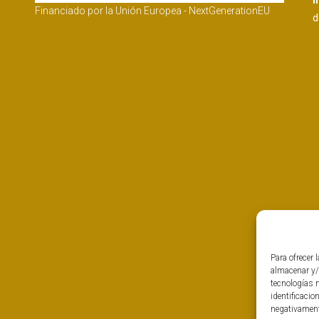
I
Financiado por la Unión Europea - NextGenerationEU
d
Para ofrecer 
almacenar y/
tecnologías 
identificacio
negativamente