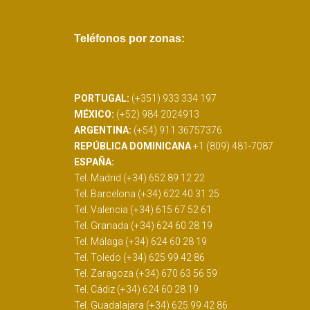
Teléfonos por zonas:
PORTUGAL:
(+351) 933 334 197
MÉXICO:
(+52) 984 2024913
ARGENTINA:
(+54) 911 36757376
REPÚBLICA DOMINICANA
+1 (809) 481-7087
ESPAÑA:
Tel. Madrid (+34) 652 89 12 22
Tel. Barcelona (+34) 622 40 31 25
Tel. Valencia (+34) 615 67 52 61
Tel. Granada (+34) 624 60 28 19
Tel. Málaga (+34) 624 60 28 19
Tel. Toledo (+34) 625 99 42 86
Tel. Zaragoza (+34) 670 63 56 59
Tel. Cádiz (+34) 624 60 28 19
Tel. Guadalajara (+34) 625 99 42 86