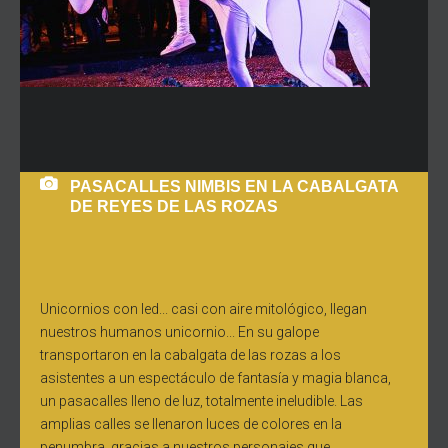
PASACALLES NIMBIS EN LA CABALGATA
DE REYES DE LAS ROZAS
Unicornios con led... casi con aire mitológico, llegan
nuestros humanos unicornio... En su galope
transportaron en la cabalgata de las rozas a los
asistentes a un espectáculo de fantasía y magia blanca,
un pasacalles lleno de luz, totalmente ineludible. Las
amplias calles se llenaron luces de colores en la
penumbra, gracias a nuestros personajes que