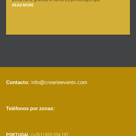
READ MORE
Contacto:
info@crearteevents.com
Teléfonos por zonas:
PORTUGAL:
(+351) 933 334 197