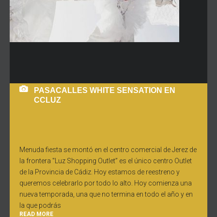
PASACALLES WHITE SENSATION EN
CCLUZ
Menuda fiesta se montó en el centro comercial de Jerez de
la frontera "Luz Shopping Outlet” es el único centro Outlet
de la Provincia de Cádiz. Hoy estamos de reestreno y
queremos celebrarlo por todo lo alto. Hoy comienza una
nueva temporada, una que no termina en todo el año y en
la que podrás
READ MORE