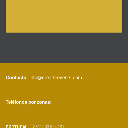
Contacto:
info@crearteevents.com
Teléfonos por zonas:
PORTUGAL:
(+351) 933 334 197