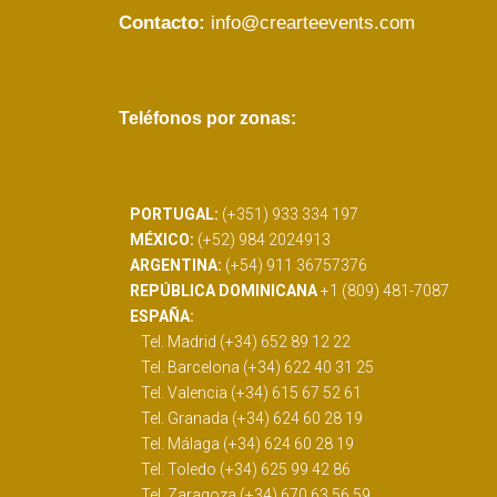
Contacto:
info@crearteevents.com
Teléfonos por zonas:
PORTUGAL:
(+351) 933 334 197
MÉXICO:
(+52) 984 2024913
ARGENTINA:
(+54) 911 36757376
REPÚBLICA DOMINICANA
+1 (809) 481-7087
ESPAÑA:
Tel. Madrid (+34) 652 89 12 22
Tel. Barcelona (+34) 622 40 31 25
Tel. Valencia (+34) 615 67 52 61
Tel. Granada (+34) 624 60 28 19
Tel. Málaga (+34) 624 60 28 19
Tel. Toledo (+34) 625 99 42 86
Tel. Zaragoza (+34) 670 63 56 59