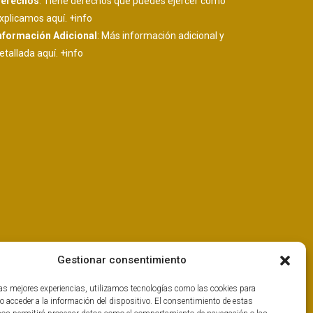
erechos
: Tiene derechos que puedes ejercer como
xplicamos aquí.
+info
nformación Adicional
: Más información adicional y
etallada aquí.
+info
Gestionar consentimiento
las mejores experiencias, utilizamos tecnologías como las cookies para
o acceder a la información del dispositivo. El consentimiento de estas