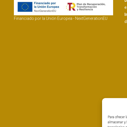
D
e
I
Financiado por la Unión Europea - NextGenerationEU
d
Para ofrecer 
almacenar y/