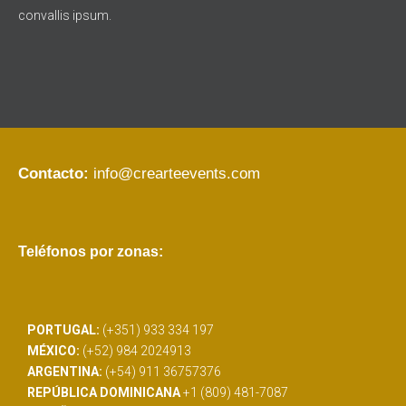
convallis ipsum.
Contacto:
info@crearteevents.com
Teléfonos por zonas:
PORTUGAL:
(+351) 933 334 197
MÉXICO:
(+52) 984 2024913
ARGENTINA:
(+54) 911 36757376
REPÚBLICA DOMINICANA
+1 (809) 481-7087