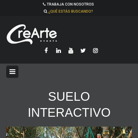
TRABAJA CON NOSOTROS
¿QUÉ ESTÁS BUSCANDO?
SUELO
INTERACTIVO