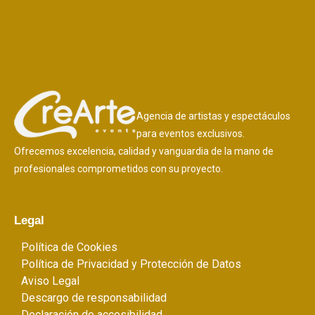
Agencia de artistas y espectáculos
para eventos exclusivos.
Ofrecemos excelencia, calidad y vanguardia de la mano de
profesionales comprometidos con su proyecto.
Legal
Política de Cookies
Política de Privacidad y Protección de Datos
Aviso Legal
Descargo de responsabilidad
Declaración de accesibilidad