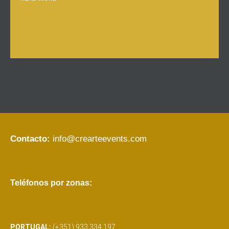
Contacto:
info@crearteevents.com
Teléfonos por zonas:
PORTUGAL:
(+351) 933 334 197