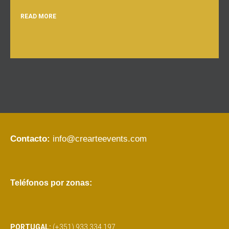
READ MORE
Contacto:
info@crearteevents.com
Teléfonos por zonas:
PORTUGAL:
(+351) 933 334 197