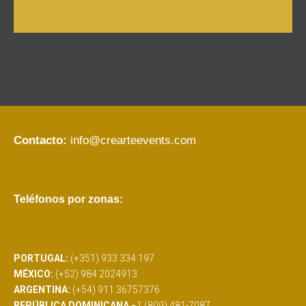
Contacto:
info@crearteevents.com
Teléfonos por zonas:
PORTUGAL:
(+351) 933 334 197
MÉXICO:
(+52) 984 2024913
ARGENTINA:
(+54) 911 36757376
REPÚBLICA DOMINICANA
+1 (809) 481-7087