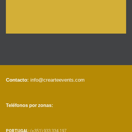
Contacto:
info@crearteevents.com
Teléfonos por zonas:
PORTUGAL:
(+351) 933 334 197