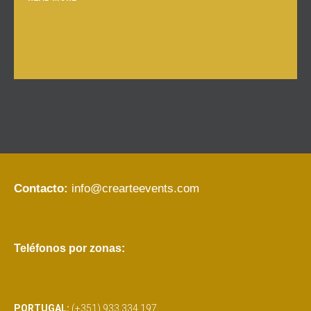
Contacto:
info@crearteevents.com
Teléfonos por zonas:
PORTUGAL:
(+351) 933 334 197