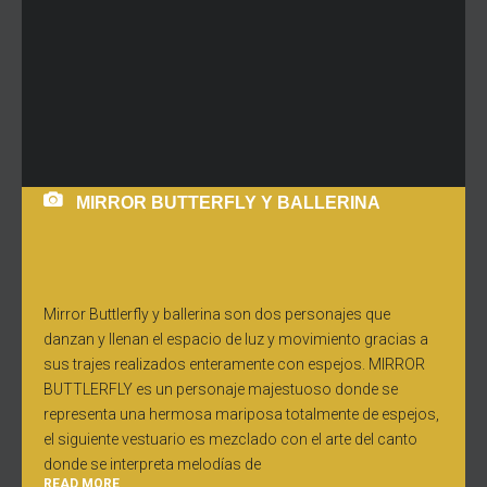
MIRROR BUTTERFLY Y BALLERINA
Mirror Buttlerfly y ballerina son dos personajes que
danzan y llenan el espacio de luz y movimiento gracias a
sus trajes realizados enteramente con espejos. MIRROR
BUTTLERFLY es un personaje majestuoso donde se
representa una hermosa mariposa totalmente de espejos,
el siguiente vestuario es mezclado con el arte del canto
donde se interpreta melodías de
READ MORE