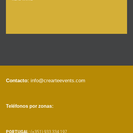
Contacto:
info@crearteevents.com
Teléfonos por zonas:
PORTUGAL:
(+351) 933 334 197