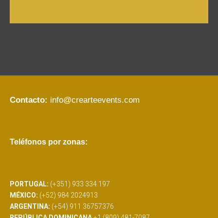
Contacto:
info@crearteevents.com
Teléfonos por zonas:
PORTUGAL:
(+351) 933 334 197
MÉXICO:
(+52) 984 2024913
ARGENTINA:
(+54) 911 36757376
REPÚBLICA DOMINICANA
+1 (809) 481-7087