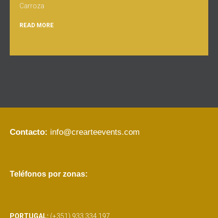
Carroza
READ MORE
Contacto:
info@crearteevents.com
Teléfonos por zonas:
PORTUGAL:
(+351) 933 334 197