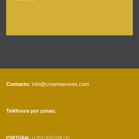
Contacto:
info@crearteevents.com
Teléfonos por zonas:
PORTUGAL:
(+351) 933 334 197