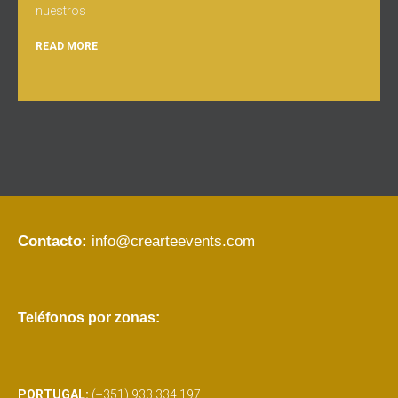
nuestros
READ MORE
Contacto:
info@crearteevents.com
Teléfonos por zonas:
PORTUGAL:
(+351) 933 334 197