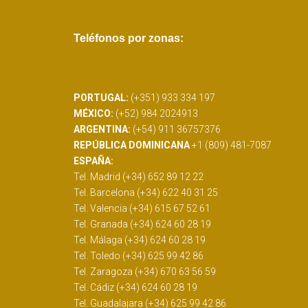
Teléfonos por zonas:
PORTUGAL:
(+351) 933 334 197
MÉXICO:
(+52) 984 2024913
ARGENTINA:
(+54) 911 36757376
REPÚBLICA DOMINICANA
+1 (809) 481-7087
ESPAÑA:
Tel. Madrid (+34) 652 89 12 22
Tel. Barcelona (+34) 622 40 31 25
Tel. Valencia (+34) 615 67 52 61
Tel. Granada (+34) 624 60 28 19
Tel. Málaga (+34) 624 60 28 19
Tel. Toledo (+34) 625 99 42 86
Tel. Zaragoza (+34) 670 63 56 59
Tel. Cádiz (+34) 624 60 28 19
Tel. Guadalajara (+34) 625 99 42 86