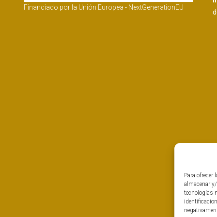
I
Financiado por la Unión Europea - NextGenerationEU
d
Para ofrecer 
almacenar y/
tecnologías 
identificacio
negativamente