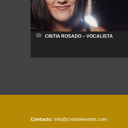
CINTIA ROSADO – VOCALISTA
Cintia Rosado es una polifacética artista
madrileña que con tan solo 4 años, inició su
formación en la Escuela Municipal de Música de
San Sebastián de los Reyes donde llegó a
superar a los 17 años: Grado medio en Piano,
Lenguaje musical y Armonía clásica.
Complementó su formación el año 2015 con
matrícula de honor,
READ MORE
Contacto:
info@crearteevents.com