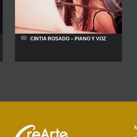
CINTIA ROSADO – PIANO Y VOZ
Cintia Rosado es una polifacética artista
madrileña que con tan solo 4 años, inició su
formación en la Escuela Municipal de Música de
San Sebastián de los Reyes donde llegó a
superar a los 17 años: Grado medio en Piano,
Lenguaje musical y Armonía clásica.
Complementó su formación el año 2015 con
matrícula de honor,
READ MORE
N