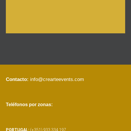
Contacto:
info@crearteevents.com
Teléfonos por zonas:
PORTUGAL:
(+351) 933 334 197