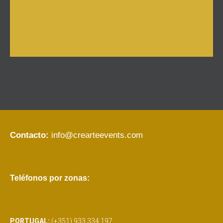
Contacto:
info@crearteevents.com
Teléfonos por zonas:
PORTUGAL:
(+351) 933 334 197