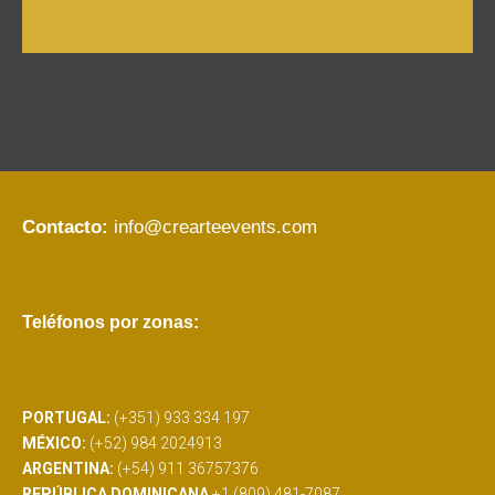
Contacto:
info@crearteevents.com
Teléfonos por zonas:
PORTUGAL:
(+351) 933 334 197
MÉXICO:
(+52) 984 2024913
ARGENTINA:
(+54) 911 36757376
REPÚBLICA DOMINICANA
+1 (809) 481-7087