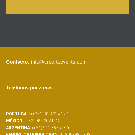
Contacto:
info@crearteevents.com
Teléfonos por zonas:
PORTUGAL:
(+351) 933 334 197
MÉXICO:
(+52) 984 2024913
ARGENTINA:
(+54) 911 36757376
REPÚBLICA DOMINICANA
+1 (809) 481-7087