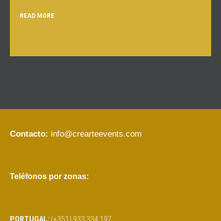
READ MORE
Contacto:
info@crearteevents.com
Teléfonos por zonas:
PORTUGAL:
(+351) 933 334 197