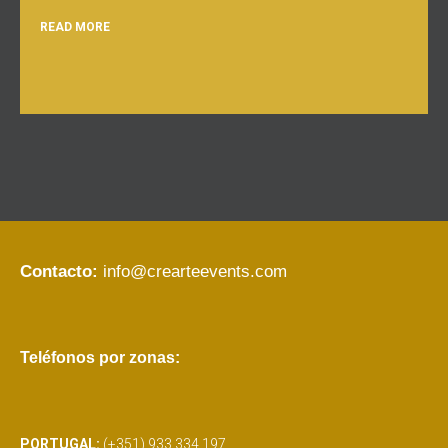
READ MORE
Contacto:
info@crearteevents.com
Teléfonos por zonas:
PORTUGAL:
(+351) 933 334 197