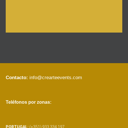
Contacto:
info@crearteevents.com
Teléfonos por zonas:
PORTUGAL:
(+351) 933 334 197