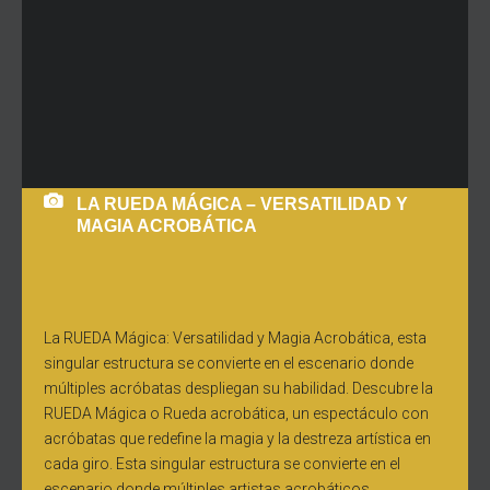
LA RUEDA MÁGICA – VERSATILIDAD Y
MAGIA ACROBÁTICA
La RUEDA Mágica: Versatilidad y Magia Acrobática, esta
singular estructura se convierte en el escenario donde
múltiples acróbatas despliegan su habilidad. Descubre la
RUEDA Mágica o Rueda acrobática, un espectáculo con
acróbatas que redefine la magia y la destreza artística en
cada giro. Esta singular estructura se convierte en el
escenario donde múltiples artistas acrobáticos