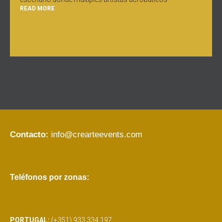
READ MORE
Contacto:
info@crearteevents.com
Teléfonos por zonas:
PORTUGAL:
(+351) 933 334 197