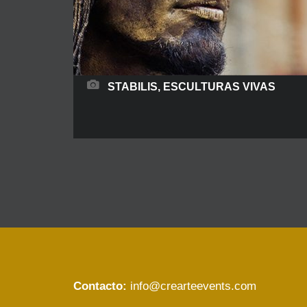
STABILIS, ESCULTURAS VIVAS
Una exposición de esculturas móviles. En los
momentos claves del evento, nuestros artistas
se convierten en esculturas vivas fusionadas
con movimientos de danza. Una interacción
sensible y un juego de movimientos se
establecen entre actores y esculturas.
Contacto:
info@crearteevents.com