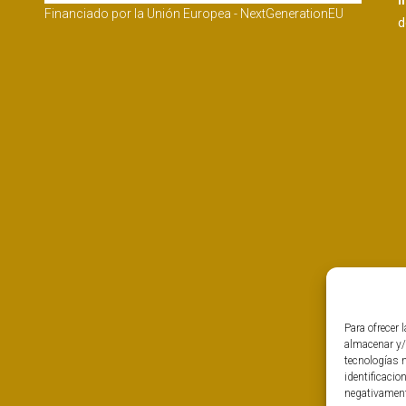
I
Financiado por la Unión Europea - NextGenerationEU
d
Para ofrecer 
almacenar y/
tecnologías 
identificacio
negativamente