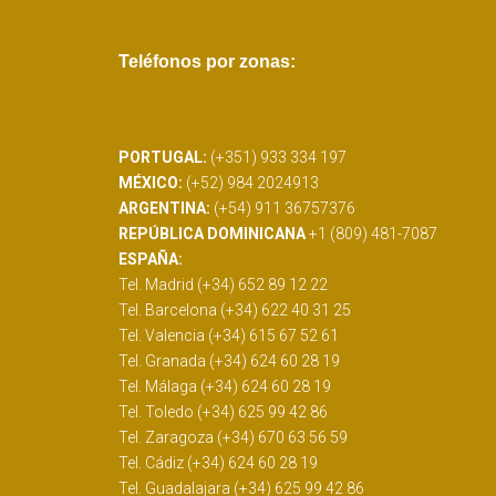
Teléfonos por zonas:
PORTUGAL:
(+351) 933 334 197
MÉXICO:
(+52) 984 2024913
ARGENTINA:
(+54) 911 36757376
REPÚBLICA DOMINICANA
+1 (809) 481-7087
ESPAÑA:
Tel. Madrid (+34) 652 89 12 22
Tel. Barcelona (+34) 622 40 31 25
Tel. Valencia (+34) 615 67 52 61
Tel. Granada (+34) 624 60 28 19
Tel. Málaga (+34) 624 60 28 19
Tel. Toledo (+34) 625 99 42 86
Tel. Zaragoza (+34) 670 63 56 59
Tel. Cádiz (+34) 624 60 28 19
Tel. Guadalajara (+34) 625 99 42 86