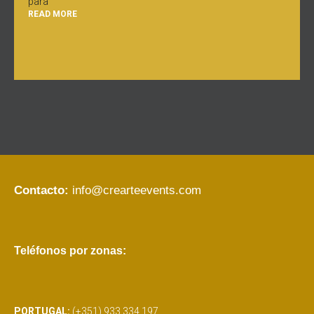
para
READ MORE
Contacto:
info@crearteevents.com
Teléfonos por zonas:
PORTUGAL:
(+351) 933 334 197