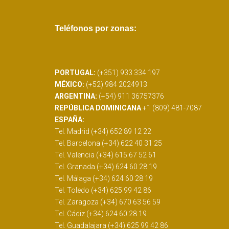
READ MORE
Teléfonos por zonas:
PORTUGAL:
(+351) 933 334 197
MÉXICO:
(+52) 984 2024913
ARGENTINA:
(+54) 911 36757376
REPÚBLICA DOMINICANA
+1 (809) 481-7087
ESPAÑA:
Tel. Madrid (+34) 652 89 12 22
Tel. Barcelona (+34) 622 40 31 25
Tel. Valencia (+34) 615 67 52 61
Tel. Granada (+34) 624 60 28 19
Tel. Málaga (+34) 624 60 28 19
Tel. Toledo (+34) 625 99 42 86
Tel. Zaragoza (+34) 670 63 56 59
Tel. Cádiz (+34) 624 60 28 19
Tel. Guadalajara (+34) 625 99 42 86