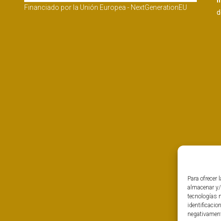
I
Financiado por la Unión Europea - NextGenerationEU
d
Para ofrecer 
almacenar y/
tecnologías 
identificacio
negativamente