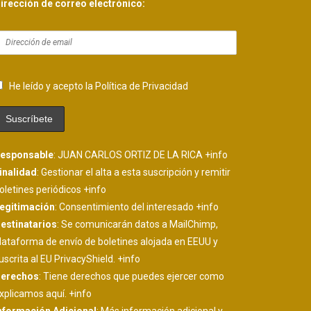
irección de correo electrónico:
He leído y acepto la Política de Privacidad
esponsable
: JUAN CARLOS ORTIZ DE LA RICA
+info
inalidad
: Gestionar el alta a esta suscripción y remitir
oletines periódicos
+info
egitimación
: Consentimiento del interesado
+info
estinatarios
: Se comunicarán datos a MailChimp,
lataforma de envío de boletines alojada en EEUU y
uscrita al EU PrivacyShield.
+info
erechos
: Tiene derechos que puedes ejercer como
xplicamos aquí.
+info