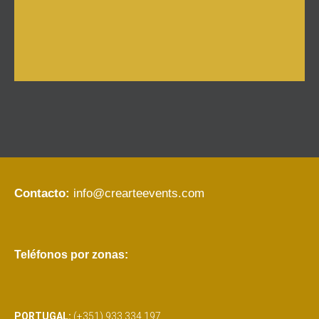
Contacto:
info@crearteevents.com
Teléfonos por zonas:
PORTUGAL:
(+351) 933 334 197