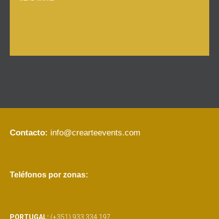
Contacto:
info@crearteevents.com
Teléfonos por zonas:
PORTUGAL:
(+351) 933 334 197