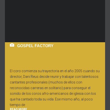
GOSPEL FACTORY
El coro comienza su trayectoria en el año 2005 cuando su
director, Dani Reus decide reunir y trabajar con talentosos
cantantes profesionales (muchos de ellos con
reconocidas carreras en solitario) para conseguir el
sonido de los coros afro-americanos de iglesia con los
que ha cantado toda su vida. Ese mismo año, al poco
tiempo de
READ MORE