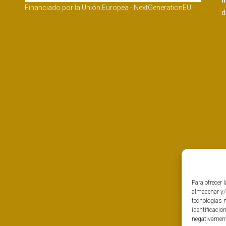
I
Financiado por la Unión Europea - NextGenerationEU
d
Para ofrecer 
almacenar y/
tecnologías 
identificacio
negativamente