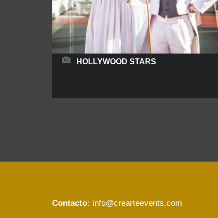
HOLLYWOOD STARS
Personajes famosos y míticos de todas las
épocas que llegan para crear un ambiente de
glamour. Seleccionamos a algunos de los
personajes mas famosos del cine, aunque si
lo desea podemos recrear a cualquiera que nos
solicite. Estos son actores que encarnarán
a cada uno de ellos representando los
gestos y detalles mas característicos de
Contacto:
info@crearteevents.com
READ MORE