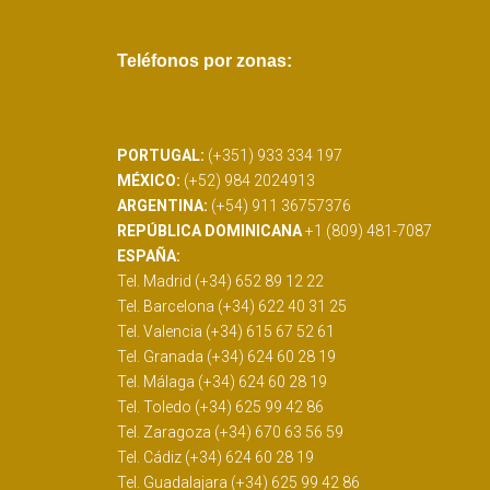
Teléfonos por zonas:
PORTUGAL:
(+351) 933 334 197
MÉXICO:
(+52) 984 2024913
ARGENTINA:
(+54) 911 36757376
REPÚBLICA DOMINICANA
+1 (809) 481-7087
ESPAÑA:
Tel. Madrid (+34) 652 89 12 22
Tel. Barcelona (+34) 622 40 31 25
Tel. Valencia (+34) 615 67 52 61
Tel. Granada (+34) 624 60 28 19
Tel. Málaga (+34) 624 60 28 19
Tel. Toledo (+34) 625 99 42 86
Tel. Zaragoza (+34) 670 63 56 59
Tel. Cádiz (+34) 624 60 28 19
Tel. Guadalajara (+34) 625 99 42 86