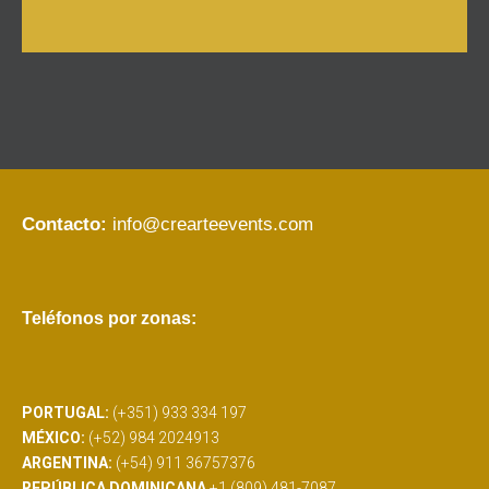
Contacto:
info@crearteevents.com
Teléfonos por zonas:
PORTUGAL:
(+351) 933 334 197
MÉXICO:
(+52) 984 2024913
ARGENTINA:
(+54) 911 36757376
REPÚBLICA DOMINICANA
+1 (809) 481-7087