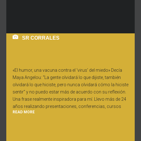
SR CORRALES
«El humor, una vacuna contra el ‘virus’ del miedo» Decía
Maya Angelou: “La gente olvidará lo que dijiste, también
olvidará lo que hiciste, pero nunca olvidará cómo la hiciste
sentir” y no puedo estar más de acuerdo con su reflexión.
Una frase realmente inspiradora para mí. Llevo más de 24
años realizando presentaciones, conferencias, cursos
READ MORE