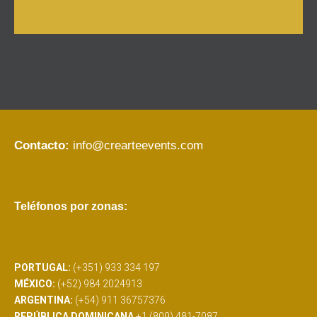
Contacto:
info@crearteevents.com
Teléfonos por zonas:
PORTUGAL:
(+351) 933 334 197
MÉXICO:
(+52) 984 2024913
ARGENTINA:
(+54) 911 36757376
REPÚBLICA DOMINICANA
+1 (809) 481-7087