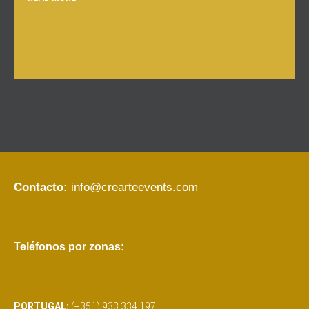
Contacto:
info@crearteevents.com
Teléfonos por zonas:
PORTUGAL:
(+351) 933 334 197