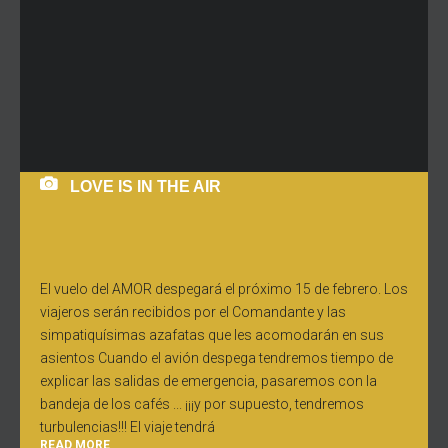
LOVE IS IN THE AIR
El vuelo del AMOR despegará el próximo 15 de febrero. Los
viajeros serán recibidos por el Comandante y las
simpatiquísimas azafatas que les acomodarán en sus
asientos Cuando el avión despega tendremos tiempo de
explicar las salidas de emergencia, pasaremos con la
bandeja de los cafés ... ¡¡¡y por supuesto, tendremos
turbulencias!!! El viaje tendrá
READ MORE