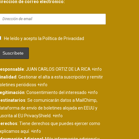
irección de correo electrónico:
He leído y acepto la Política de Privacidad
esponsable
: JUAN CARLOS ORTIZ DE LA RICA
+info
inalidad
: Gestionar el alta a esta suscripción y remitir
oletines periódicos
+info
egitimación
: Consentimiento del interesado
+info
estinatarios
: Se comunicarán datos a MailChimp,
lataforma de envío de boletines alojada en EEUU y
uscrita al EU PrivacyShield.
+info
erechos
: Tiene derechos que puedes ejercer como
xplicamos aquí.
+info