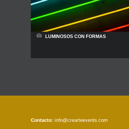
LUMINOSOS CON FORMAS
Formas modernas para iluminar, decorar y
comunicar. Ofrecen infinitas posibilidades a la
hora de utilizarlos en un espacio. Formas
variadas (conos, cilindros, llamas, globos,
estrellas, planetas…), dimensiones variadas, con
o sin cambio cromático y de varias potencias.
Una iluminación que deslumbra al público. La
personalización se hace mediante vinilos de
Contacto:
info@crearteevents.com
corte o fundas serigrafiadas.