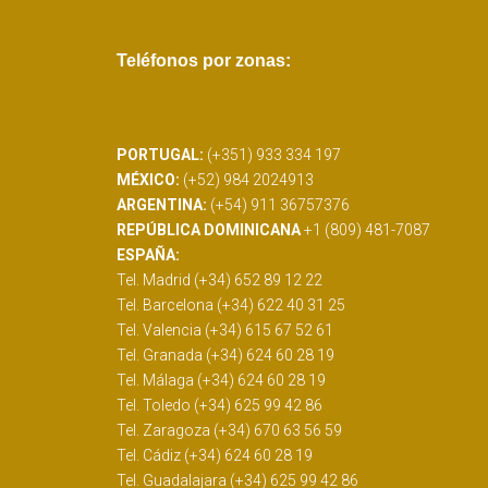
Teléfonos por zonas:
PORTUGAL:
(+351) 933 334 197
MÉXICO:
(+52) 984 2024913
ARGENTINA:
(+54) 911 36757376
REPÚBLICA DOMINICANA
+1 (809) 481-7087
ESPAÑA:
Tel. Madrid (+34) 652 89 12 22
Tel. Barcelona (+34) 622 40 31 25
Tel. Valencia (+34) 615 67 52 61
Tel. Granada (+34) 624 60 28 19
Tel. Málaga (+34) 624 60 28 19
Tel. Toledo (+34) 625 99 42 86
Tel. Zaragoza (+34) 670 63 56 59
Tel. Cádiz (+34) 624 60 28 19
Tel. Guadalajara (+34) 625 99 42 86