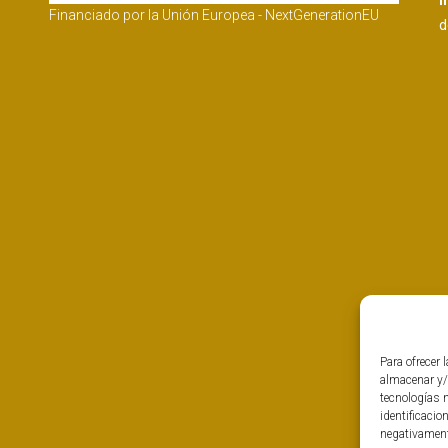
I
Financiado por la Unión Europea - NextGenerationEU
d
Para ofrecer 
almacenar y/
tecnologías 
identificacio
negativamente