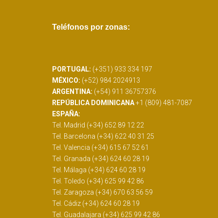
Teléfonos por zonas:
PORTUGAL:
(+351) 933 334 197
MÉXICO:
(+52) 984 2024913
ARGENTINA:
(+54) 911 36757376
REPÚBLICA DOMINICANA
+1 (809) 481-7087
ESPAÑA:
Tel. Madrid (+34) 652 89 12 22
Tel. Barcelona (+34) 622 40 31 25
Tel. Valencia (+34) 615 67 52 61
Tel. Granada (+34) 624 60 28 19
Tel. Málaga (+34) 624 60 28 19
Tel. Toledo (+34) 625 99 42 86
Tel. Zaragoza (+34) 670 63 56 59
Tel. Cádiz (+34) 624 60 28 19
Tel. Guadalajara (+34) 625 99 42 86