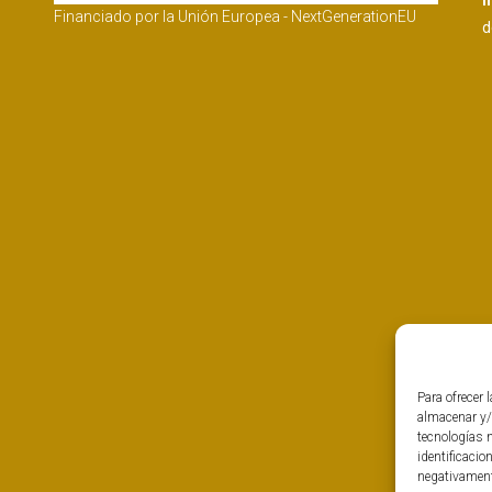
I
Financiado por la Unión Europea - NextGenerationEU
d
Para ofrecer 
almacenar y/
tecnologías 
identificacio
negativamente