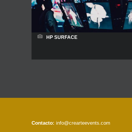
HP SURFACE
El mundo publicitario ama la creatividad. Por ello
busca constantemente crear nuevas maneras de
comunicar e interaccionar con el público. Algo
no visto hasta ahora es la HP SURFACE, un
sistema de cartelería tridimensional totalmente
dinámico en el que toda la superficie de la
pantalla se mueve. La HP Surface puede lanzar
mensajes preestablecidos, pero
Contacto:
info@crearteevents.com
READ MORE