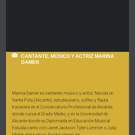
CANTANTE, MÚSICO Y ACTRIZ MARINA
DAMER
Marina Damer es cantante, músico y actriz. Nacida en
Santa Pola (Alicante), estudia piano, solfeo y flauta
travesera en el Conservatorio Profesional de Alicante,
donde cursa el Grado Medio, y en la Universidad de
Alicante donde es Diplomada en Educación Musical.
Estudia canto con Janet Jackson Tyler-Lummer o Julia
Möller, entre otros. Recibe clases de