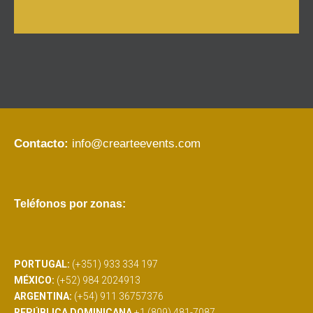
Contacto:
info@crearteevents.com
Teléfonos por zonas:
PORTUGAL:
(+351) 933 334 197
MÉXICO:
(+52) 984 2024913
ARGENTINA:
(+54) 911 36757376
REPÚBLICA DOMINICANA
+1 (809) 481-7087