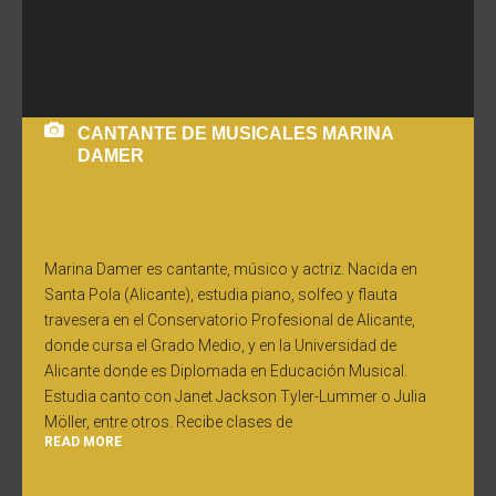
CANTANTE DE MUSICALES MARINA
DAMER
Marina Damer es cantante, músico y actriz. Nacida en
Santa Pola (Alicante), estudia piano, solfeo y flauta
travesera en el Conservatorio Profesional de Alicante,
donde cursa el Grado Medio, y en la Universidad de
Alicante donde es Diplomada en Educación Musical.
Estudia canto con Janet Jackson Tyler-Lummer o Julia
Möller, entre otros. Recibe clases de
READ MORE