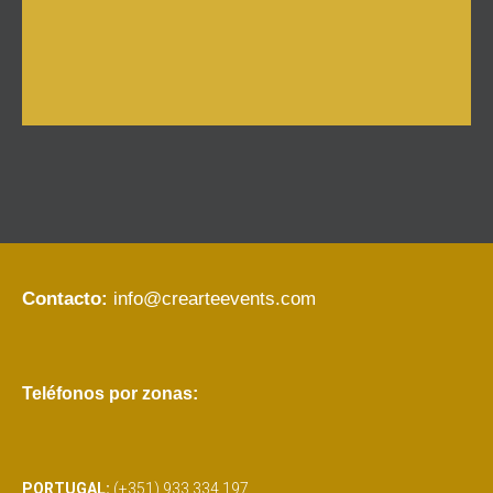
Contacto:
info@crearteevents.com
Teléfonos por zonas:
PORTUGAL:
(+351) 933 334 197