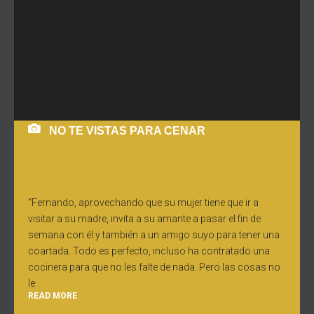
NO TE VISTAS PARA CENAR
“Fernando, aprovechando que su mujer tiene que ir a
visitar a su madre, invita a su amante a pasar el fin de
semana con él y también a un amigo suyo para tener una
coartada. Todo es perfecto, incluso ha contratado una
cocinera para que no les falte de nada. Pero las cosas no
le
READ MORE