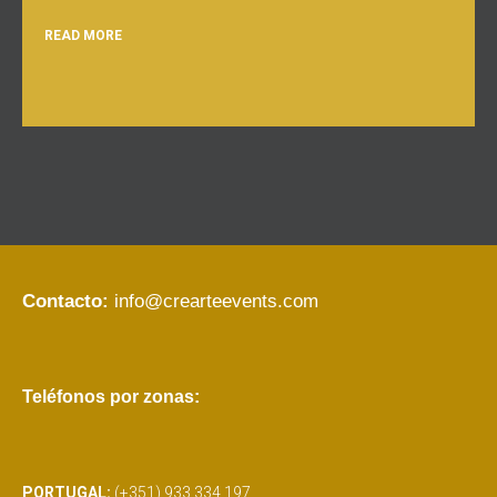
READ MORE
Contacto:
info@crearteevents.com
Teléfonos por zonas:
PORTUGAL:
(+351) 933 334 197